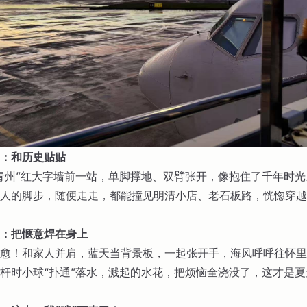
：和历史贴贴
青州”红大字墙前一站，单脚撑地、双臂张开，像抱住了千年时
人的脚步，随便走走，都能撞见明清小店、老石板路，恍惚穿越
：把惬意焊在身上
愈！和家人并肩，蓝天当背景板，一起张开手，海风呼呼往怀里
杆时小球“扑通”落水，溅起的水花，把烦恼全浇没了，这才是