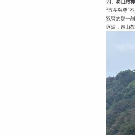
四、泰山封神
“五岳独尊”
双臂的那一刻
这波，泰山教