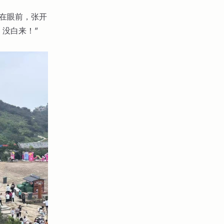
海在眼前，张开
，没白来！”