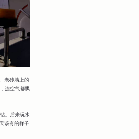
光。老砖墙上的
，连空气都飘
钻。后来玩水
夏天该有的样子