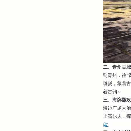
二、青州古城
到青州，往“
斑驳，藏着古
着古韵～
三、海滨撒欢
海边广场太治
上高尔夫，挥
🌊