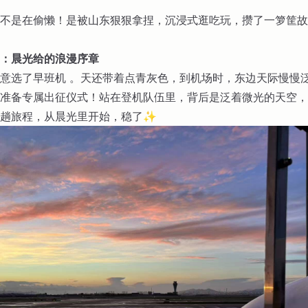
不是在偷懒！是被山东狠狠拿捏，沉浸式逛吃玩，攒了一箩筐故
：晨光给的浪漫序章
意选了早班机 。天还带着点青灰色，到机场时，东边天际慢慢
准备专属出征仪式！站在登机队伍里，背后是泛着微光的天空，
这趟旅程，从晨光里开始，稳了✨