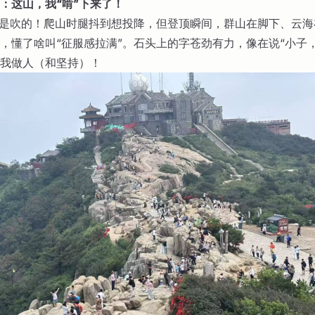
：这山，我“啃”下来了！
不是吹的！爬山时腿抖到想投降，但登顶瞬间，群山在脚下、云
，懂了啥叫“征服感拉满”。石头上的字苍劲有力，像在说“小子
我做人（和坚持）！