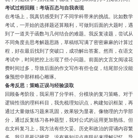
考试过程回顾：考场百态与自我表现
在考场上，我真切感受到了不同学科带来的挑战。比如数学
考试，一开始的选择题还算顺利，可做到后面的大题时，遇
到了一道关于函数与几何结合的难题。我反复读题，尝试从
不同角度去思考解题思路，草稿纸写满了密密麻麻的计算过
程，好在最后找到了突破口，成功解出答案。然而，在语文
考试中，时间把控上出现了些小问题。前面的文言文阅读花
费时间过多，导致后面的作文写作有些仓促，结尾部分没能
像预想中那样精心雕琢。
备考反思：策略正误与经验汲取
回顾备考阶段，我采用了分学科、分模块的复习策略。对于
逻辑性强的理科科目，我先梳理知识点，构建知识框架，再
通过大量做练习题来巩固，效果较为显著。像物理的力学部
分，通过反复练习各种题型，我对公式的运用更加熟练。但
在文科复习上，我方法有些欠妥。历史和政治的背诵内容繁
多，我只是死记硬背，没有将知识点串联起来理解记忆，导