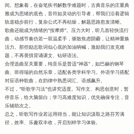
间。想象着，在奋笔疾书解数学难题时，古典音乐的庄重典
雅成为思绪的底色，音符如灵动的引导者，帮我们沿着逻辑
轨道稳步前行，复杂公式不再枯燥，解题思路愈发清晰。
歌曲还能成为情绪的“按摩师”。压力大时，听几首轻快流行
曲，动感节奏仿若一双温柔手，驱散焦虑阴霾，让精神重焕
活力。那些励志歌词似心底的加油呐喊，激励我们攻克难
题，不再畏惧背诵课文、钻研语法。
合理选曲至关重要，纯音乐是普适“神器”，如巴赫的钢琴
曲、班得瑞的自然乐章，适配各类学科学习。外语学习搭配
对应语种歌曲，在韵律中熟悉词汇、语感飙升。
不过，“听歌学习法”也讲究适度。写作文、构思创意时，暂
停音乐，给大脑留白；学习高难度知识，优先确保专注，音
乐辅助次之。
总之，听歌写作业若运用得当，能让知识汲取之路芬芳满
径，效率、乐趣双丰收，开启别样学习体验。