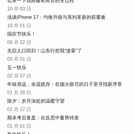
记录一下我搭建私有云的全过程
10 月 03 日
浅谈iPhone 17：均衡升级与系列革新的双重奏
10 月 01 日
国庆节快乐！
08 月 22 日
失踪人口回归！山东行把我“迷晕”了
05 月 01 日
五一快乐
02 月 07 日
年味渐远，余温犹存：在烟火散尽的日子里寻找新序章
01 月 28 日
除夕：岁月深处的温暖守望
01 月 17 日
期末考后复盘：在反思中蓄势待发
01 月 01 日